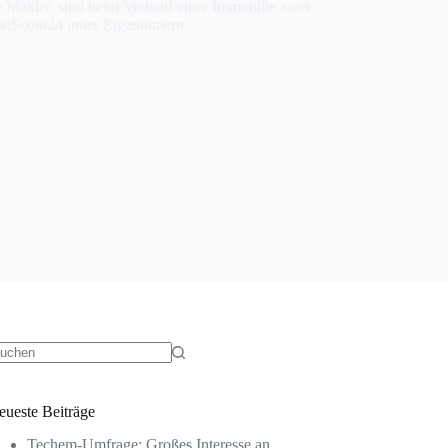
e Makler, sind beim Verkauf einer Immobilie zwei
mmoScout24 unter Eigentümern.
eine
gebnisse
eueste Beiträge
Techem-Umfrage: Großes Interesse an