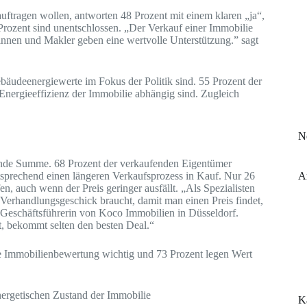
auftragen wollen, antworten 48 Prozent mit einem klaren „ja“,
Prozent sind unentschlossen. „Der Verkauf einer Immobilie
rinnen und Makler geben eine wertvolle Unterstützung.” sagt
ebäudeenergiewerte im Fokus der Politik sind. 55 Prozent der
 Energieeffizienz der Immobilie abhängig sind. Zugleich
N
lende Summe. 68 Prozent der verkaufenden Eigentümer
A
sprechend einen längeren Verkaufsprozess in Kauf. Nur 26
n, auch wenn der Preis geringer ausfällt. „Als Spezialisten
 Verhandlungsgeschick braucht, damit man einen Preis findet,
 Geschäftsführerin von Koco Immobilien in Düsseldorf.
t, bekommt selten den besten Deal.“
rte Immobilienbewertung wichtig und 73 Prozent legen Wert
nergetischen Zustand der Immobilie
K