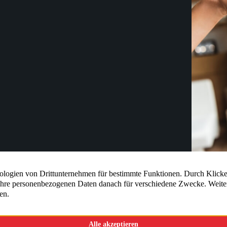
Einliegerw
11. 
Sitemap