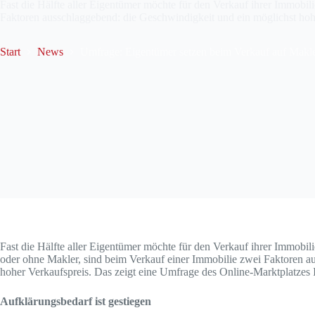
Fast die Hälfte aller Eigentümer möchte für den Verkauf ihrer Immobi
Faktoren ausschlaggebend: die Geschwindigkeit und ein möglichst ho
Start
News
Umfrage: Eigentümer setzen beim Verkauf auf Makl
Fast die Hälfte aller Eigentümer möchte für den Verkauf ihrer Immobil
oder ohne Makler, sind beim Verkauf einer Immobilie zwei Faktoren a
hoher Verkaufspreis. Das zeigt eine Umfrage des Online-Marktplatze
Aufklärungsbedarf ist gestiegen