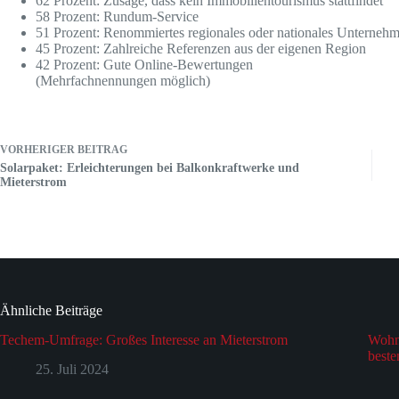
62 Prozent: Zusage, dass kein Immobilientourismus stattfindet
58 Prozent: Rundum-Service
51 Prozent: Renommiertes regionales oder nationales Unterneh
45 Prozent: Zahlreiche Referenzen aus der eigenen Region
42 Prozent: Gute Online-Bewertungen
(Mehrfachnennungen möglich)
VORHERIGER
BEITRAG
Solarpaket: Erleichterungen bei Balkonkraftwerke und
Mieterstrom
Ähnliche Beiträge
Techem-Umfrage: Großes Interesse an Mieterstrom
Wohnu
beste
25. Juli 2024