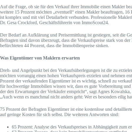
Auf die Frage, ob sie für den Verkauf ihrer Immobilie einen Makler be
weitere 15 Prozent möchten „eventuell“ einen Makler beauftragen, 16 
ist komplex und mit viel Detailarbeit verbunden. Professionelle Makle
Dr. Gesa Crockford, Geschäftsführerin von ImmoScout24.
Der Bedarf an Aufklärung und Preisermittlung ist gestiegen, seit die G
Befragten sind davon überzeugt, dass die Verkaufspreise stark von der
befürchteten 44 Prozent, dass die Immobilienpreise sinken.
Was Eigentümer von Maklern erwarten
Dreh- und Angelpunkt bei den Verkaufsüberlegungen ist die zu erzie
möchten vorrangig einen hohen Verkaufspreis erzielen und nehmen ent
Prozent der verkaufenden Eigentümer ist es wichtig, schnell zu verkaufe
für hochwertige Immobilien wissen wir, dass es gute Vorbereitung und
der den Erwartungen der Verkäufer entspricht“, sagt Agnes Kowalska,
„Auch wenn es manchmal nicht anders geht: Wer es besonders eilig ha
75 Prozent der Befragten Eigentümer ist eine kostenlose und detaillie
auf geringe Kosten für sich selbst. Die weiteren Antworten sind:
65 Prozent: Analyse des Verkaufspreises in Abhängigkeit zum e