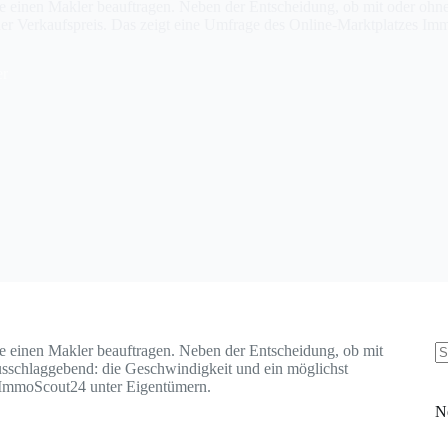
lie einen Makler beauftragen. Neben der Entscheidung, ob mit oder ohn
her Verkaufspreis. Das zeigt eine Umfrage des Online-Marktplatzes I
er
ie einen Makler beauftragen. Neben der Entscheidung, ob mit
usschlaggebend: die Geschwindigkeit und ein möglichst
K
s ImmoScout24 unter Eigentümern.
Er
N