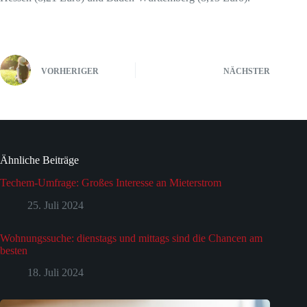
VORHERIGER
NÄCHSTER
Ähnliche Beiträge
Techem-Umfrage: Großes Interesse an Mieterstrom
25. Juli 2024
Wohnungssuche: dienstags und mittags sind die Chancen am
besten
18. Juli 2024